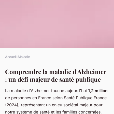
Accueil
›
Maladie
MALADIE
Comprendre la maladie d'Alzheimer
Alzheimer : enjeux majeurs et
: un défi majeur de santé publique
innovations prometteuses
La maladie d'Alzheimer touche aujourd'hui
1,2 million
Lilou
•
23 novembre 2025
•
7 min de lecture
de personnes en France selon Santé Publique France
(2024), représentant un enjeu sociétal majeur pour
notre système de santé et les familles concernées.