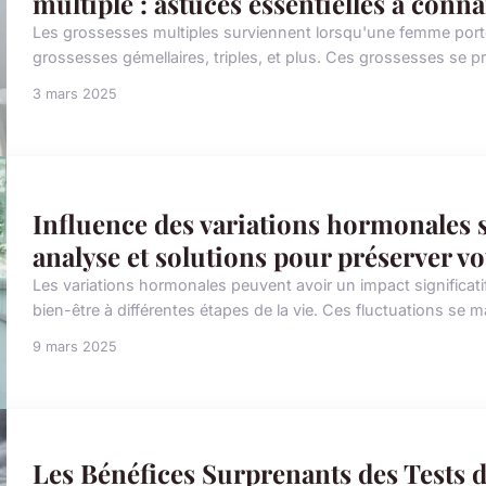
multiple : astuces essentielles à connaî
Les grossesses multiples surviennent lorsqu'une femme porte 
grossesses gémellaires, triples, et plus. Ces grossesses se pro
3 mars 2025
Influence des variations hormonales su
analyse et solutions pour préserver vo
Les variations hormonales peuvent avoir un impact significatif
bien-être à différentes étapes de la vie. Ces fluctuations se 
9 mars 2025
Les Bénéfices Surprenants des Tests 