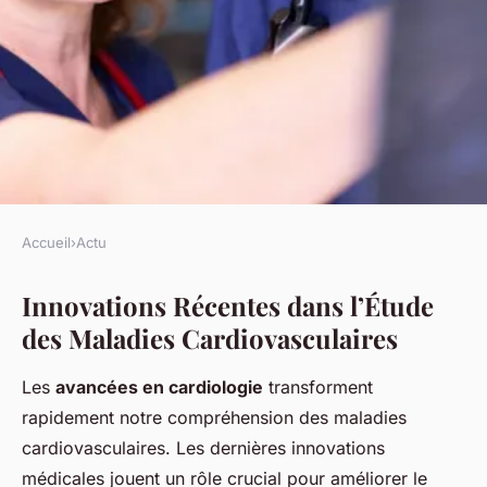
Accueil
›
Actu
ACTU
Innovations Récentes dans l’Étude
Explorez les Dernières
des Maladies Cardiovasculaires
Innovations dans l'Étude des
Maladies Cardiovasculaires
Les
avancées en cardiologie
transforment
rapidement notre compréhension des maladies
Lilou
•
27 mars 2025
•
4 min de lecture
cardiovasculaires. Les dernières innovations
médicales jouent un rôle crucial pour améliorer le