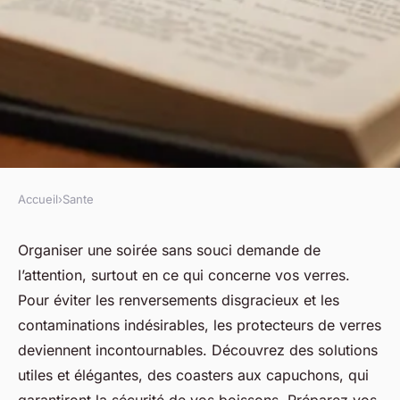
Accueil
›
Sante
SANTE
Sécurisez vos verres :
Organiser une soirée sans souci demande de
l’attention, surtout en ce qui concerne vos verres.
l'indispensable pour vos
Pour éviter les renversements disgracieux et les
soirées !
contaminations indésirables, les protecteurs de verres
deviennent incontournables. Découvrez des solutions
Lilou
•
17 mai 2025
•
3 min de lecture
utiles et élégantes, des coasters aux capuchons, qui