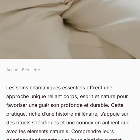
Accueil
›
Bien-etre
BIEN-ETRE
Découvrez les bienfaits des
Les soins chamaniques essentiels offrent une
approche unique reliant corps, esprit et nature pour
soins chamaniques essentiels
favoriser une guérison profonde et durable. Cette
pratique, riche d’une histoire millénaire, s’appuie sur
Lilou
•
23 octobre 2025
•
6 min de lecture
des rituels spécifiques et une connexion authentique
avec les éléments naturels. Comprendre leurs